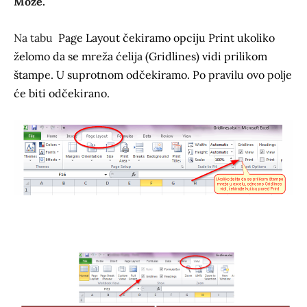
Može.
Na tabu
Page Layout čekiramo opciju Print ukoliko
želomo da se mreža ćelija (Gridlines) vidi prilikom
štampe. U suprotnom odčekiramo. Po pravilu ovo polje
će biti odčekirano.