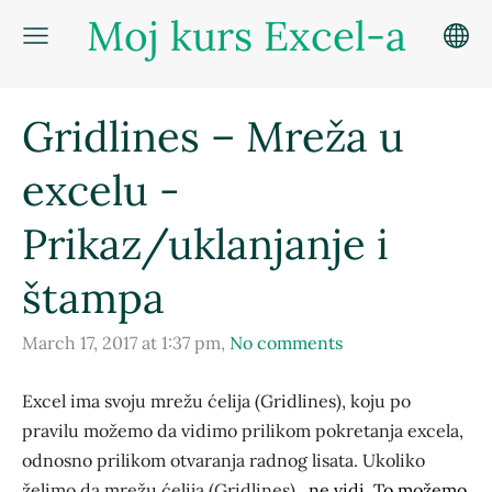
Moj kurs Excel-a
Gridlines – Mreža u
excelu -
Prikaz/uklanjanje i
štampa
March 17, 2017 at 1:37 pm,
No comments
Excel ima svoju mrežu ćelija (Gridlines), koju po
pravilu možemo da vidimo prilikom pokretanja excela,
odnosno prilikom otvaranja radnog lisata. Ukoliko
želimo da mrežu ćelija (Gridlines),
ne vidi. To možemo